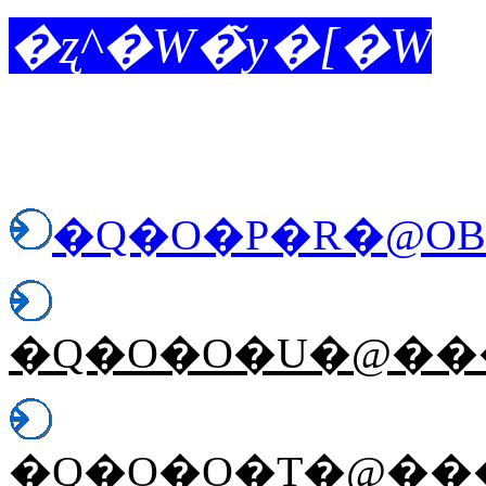
�ʐ^�W�̃y�[�W
�Q�O�P�R�@OB
�Q�O�O�U�@���
�Q�O�O�T�@���