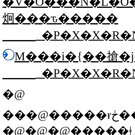
�V�O���N�L�O
炯���ԏ�����
�P�X�X�R�
�P�X�X�R�
�@
��