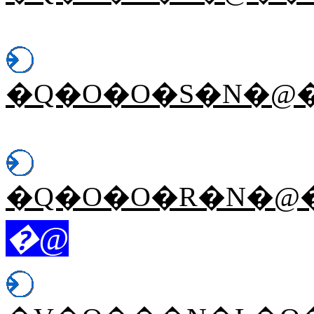
�Q�O�O�S�N�@
�Q�O�O�R�N�@
�@